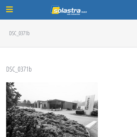
Passer
au
DSC_0371b
contenu
DSC_0371b