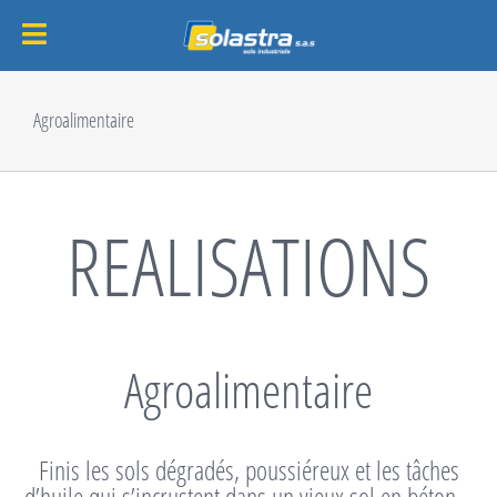
Passer
au
Agroalimentaire
contenu
REALISATIONS
Agroalimentaire
Finis les sols dégradés, poussiéreux et les tâches
d’huile qui s’incrustent dans un vieux sol en béton…