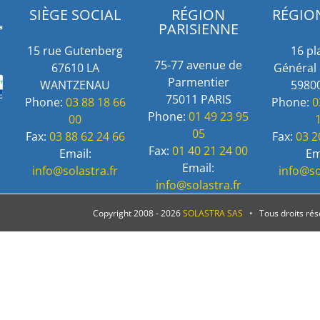
SIÈGE SOCIAL
RÉGION
RÉGIO
PARISIENNE
15 rue Gutenberg
16 pl
75-77 avenue de
67610 LA
Général 
Parmentier
WANTZENAU
59800
75011 PARIS
Phone:
03 88 18 66
Phone:
0
Phone:
01 49 23 95
00
05
Fax:
03 88 62 24 66
Fax:
03 2
Fax:
01 40 21 24 00
Email:
Em
Email:
info@solastra.fr
info@so
info@solastra.fr
Copyright 2008 -
2026
SOLASTRA SAS
• Tous droits ré