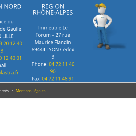
N NORD
RÉGION
RHÔNE-ALPES
ace du
Immeuble Le
de Gaulle
Forum – 27 rue
 LILLE
Maurice Flandin
3 20 12 40
69444 LYON Cedex
13
3
0 12 40 01
Phone:
04 72 11 46
ail:
90
lastra.fr
Fax:
04 72 11 46 91
servés •
Mentions Légales