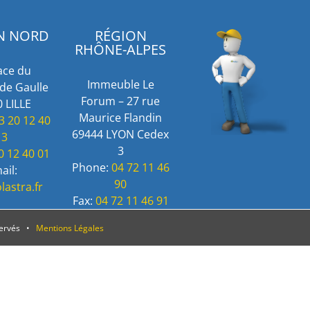
N NORD
RÉGION
RHÔNE-ALPES
ace du
Immeuble Le
de Gaulle
Forum – 27 rue
 LILLE
Maurice Flandin
3 20 12 40
69444 LYON Cedex
13
3
0 12 40 01
Phone:
04 72 11 46
ail:
90
lastra.fr
Fax:
04 72 11 46 91
servés •
Mentions Légales