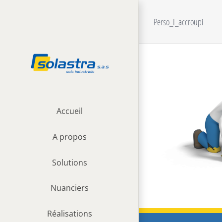
Passer
au
Perso_I_accroupi
contenu
Accueil
A propos
Solutions
Nuanciers
Réalisations