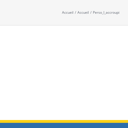
Accueil
/
Accueil
/
Perso_I_accroupi