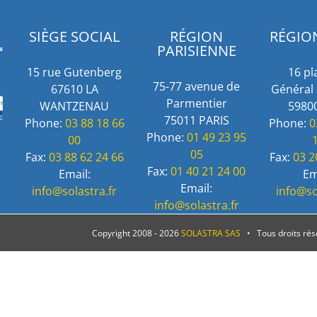
SIÈGE SOCIAL
RÉGION
RÉGIO
PARISIENNE
15 rue Gutenberg
16 pl
75-77 avenue de
67610 LA
Général 
Parmentier
WANTZENAU
59800
75011 PARIS
Phone:
03 88 18 66
Phone:
0
Phone:
01 49 23 95
00
05
Fax:
03 88 62 24 66
Fax:
03 2
Fax:
01 40 21 24 00
Email:
Em
Email:
info@solastra.fr
info@so
info@solastra.fr
Copyright 2008 -
2026
SOLASTRA SAS
• Tous droits ré