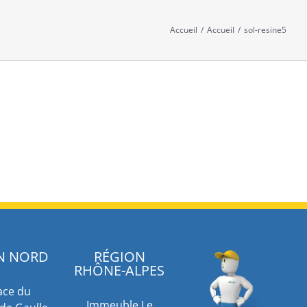
Accueil
/
Accueil
/
sol-resine5
N NORD
RÉGION
RHÔNE-ALPES
ace du
Immeuble Le