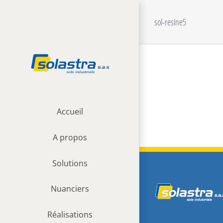
Passer
au
sol-resine5
contenu
Accueil
A propos
Solutions
Nuanciers
Réalisations