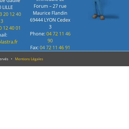
de Gaulle
Forum – 27 rue
 LILLE
Maurice Flandin
3 20 12 40
69444 LYON Cedex
13
3
0 12 40 01
Phone:
04 72 11 46
ail:
90
lastra.fr
Fax:
04 72 11 46 91
servés •
Mentions Légales