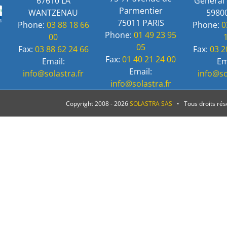
67610 LA
Général 
Parmentier
WANTZENAU
59800
75011 PARIS
Phone:
03 88 18 66
Phone:
0
Phone:
01 49 23 95
00
05
Fax:
03 88 62 24 66
Fax:
03 2
Fax:
01 40 21 24 00
Email:
Em
Email:
info@solastra.fr
info@so
info@solastra.fr
Copyright 2008 -
2026
SOLASTRA SAS
• Tous droits ré