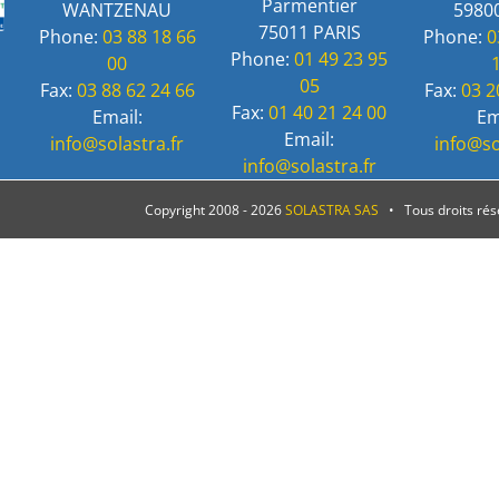
Parmentier
WANTZENAU
59800
75011 PARIS
Phone:
03 88 18 66
Phone:
0
Phone:
01 49 23 95
00
05
Fax:
03 88 62 24 66
Fax:
03 2
Fax:
01 40 21 24 00
Email:
Em
Email:
info@solastra.fr
info@so
info@solastra.fr
Copyright 2008 -
2026
SOLASTRA SAS
• Tous droits ré