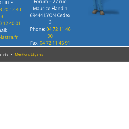
Forum – 27 rue
 LILLE
Maurice Flandin
3 20 12 40
69444 LYON Cedex
13
3
0 12 40 01
Phone:
04 72 11 46
ail:
90
lastra.fr
Fax:
04 72 11 46 91
servés •
Mentions Légales