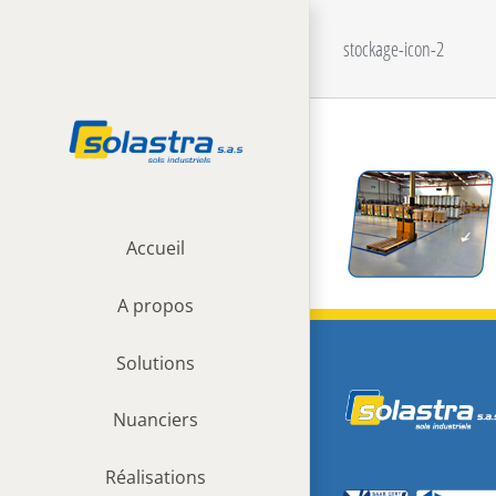
Passer
au
stockage-icon-2
contenu
Accueil
A propos
Solutions
Nuanciers
Réalisations