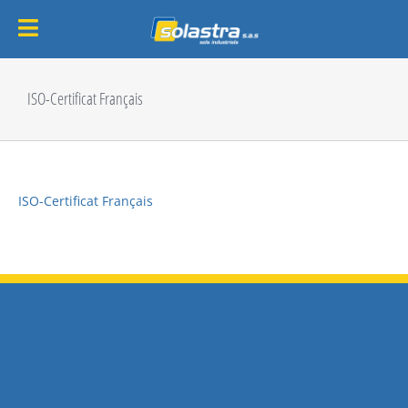
Passer
au
ISO-Certificat Français
contenu
ISO-Certificat Français