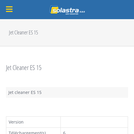
Passer
au
Jet Cleaner ES 15
contenu
Jet Cleaner ES 15
Jet cleaner ES 15
Version
Téléchargement(s)
6