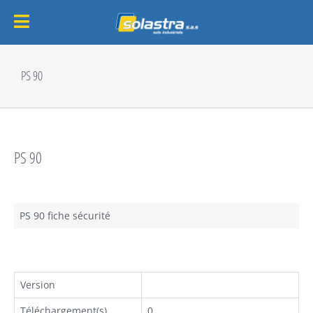
Passer
au
PS 90
contenu
PS 90
PS 90 fiche sécurité
Version
Téléchargement(s)
0