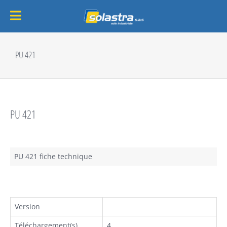
Passer
au
PU 421
contenu
PU 421
PU 421 fiche technique
Version
Téléchargement(s)
4