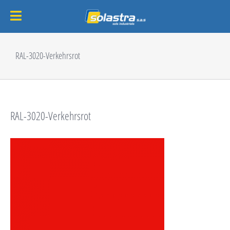
Passer
au
RAL-3020-Verkehrsrot
contenu
RAL-3020-Verkehrsrot