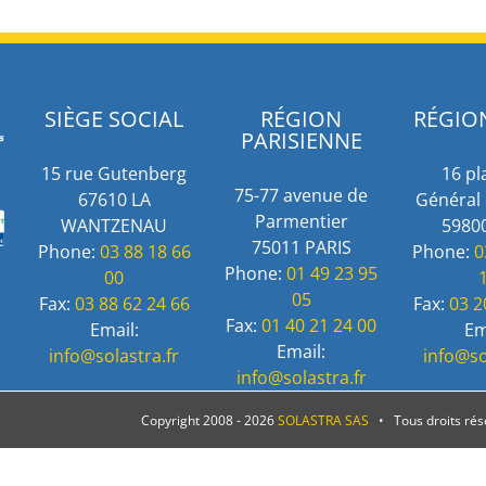
SIÈGE SOCIAL
RÉGION
RÉGIO
PARISIENNE
15 rue Gutenberg
16 pl
75-77 avenue de
67610 LA
Général 
Parmentier
WANTZENAU
59800
75011 PARIS
Phone:
03 88 18 66
Phone:
0
Phone:
01 49 23 95
00
05
Fax:
03 88 62 24 66
Fax:
03 2
Fax:
01 40 21 24 00
Email:
Em
Email:
info@solastra.fr
info@so
info@solastra.fr
Copyright 2008 -
2026
SOLASTRA SAS
• Tous droits ré