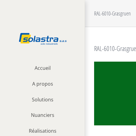
Passer
au
RAL-6010-Grasgruen
contenu
RAL-6010-Grasgru
Accueil
A propos
Solutions
Nuanciers
Réalisations