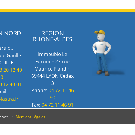
N NORD
RÉGION
RHÔNE-ALPES
ace du
Immeuble Le
de Gaulle
Forum – 27 rue
 LILLE
Maurice Flandin
3 20 12 40
69444 LYON Cedex
13
3
0 12 40 01
Phone:
04 72 11 46
ail:
90
lastra.fr
Fax:
04 72 11 46 91
servés •
Mentions Légales