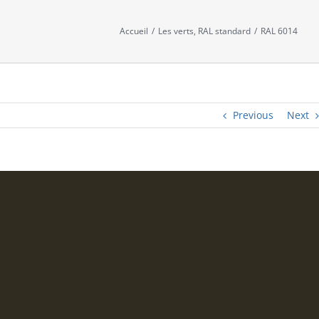
Accueil
/
Les verts
,
RAL standard
/
RAL 6014
Previous
Next