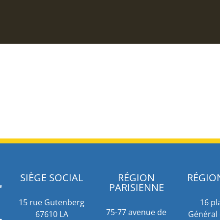
SIÈGE SOCIAL
RÉGION
RÉGIO
PARISIENNE
15 rue Gutenberg
16 pl
75-77 avenue de
67610 LA
Général 