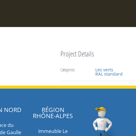
Project Details
Categories:
Les verts
RAL standard
N NORD
RÉGION
RHÔNE-ALPES
ace du
Immeuble Le
de Gaulle