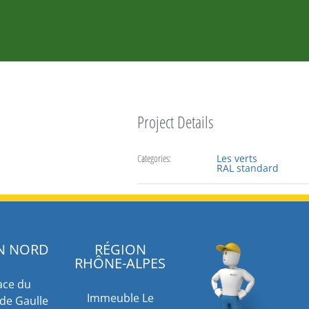
Project Details
Categories:
Les verts
RAL standard
N NORD
RÉGION
RHÔNE-ALPES
ace du
Immeuble Le
de Gaulle