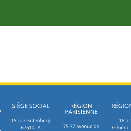
SIÈGE SOCIAL
RÉGION
RÉGIO
PARISIENNE
15 rue Gutenberg
16 pl
75-77 avenue de
67610 LA
Général 