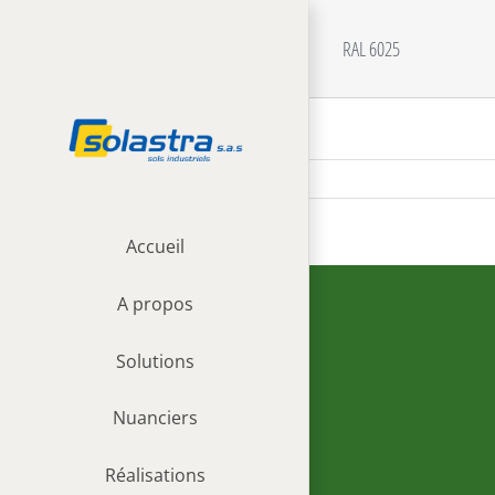
Passer
au
RAL 6025
contenu
Accueil
View
Larger
A propos
Image
Solutions
Nuanciers
Réalisations