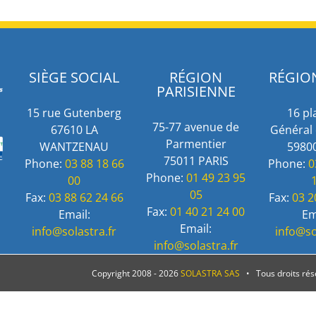
SIÈGE SOCIAL
RÉGION
RÉGIO
PARISIENNE
15 rue Gutenberg
16 pl
75-77 avenue de
67610 LA
Général 
Parmentier
WANTZENAU
59800
75011 PARIS
Phone:
03 88 18 66
Phone:
0
Phone:
01 49 23 95
00
05
Fax:
03 88 62 24 66
Fax:
03 2
Fax:
01 40 21 24 00
Email:
Em
Email:
info@solastra.fr
info@so
info@solastra.fr
Copyright 2008 -
2026
SOLASTRA SAS
• Tous droits ré