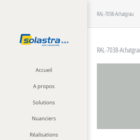
Passer
au
RAL-7038-Achatgrau
contenu
RAL-7038-Achatgra
Accueil
A propos
Solutions
Nuanciers
Réalisations