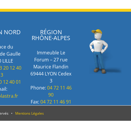
N NORD
RÉGION
RHÔNE-ALPES
ace du
Immeuble Le
de Gaulle
Forum – 27 rue
 LILLE
Maurice Flandin
3 20 12 40
69444 LYON Cedex
13
3
0 12 40 01
Phone:
04 72 11 46
ail:
90
lastra.fr
Fax:
04 72 11 46 91
servés •
Mentions Légales