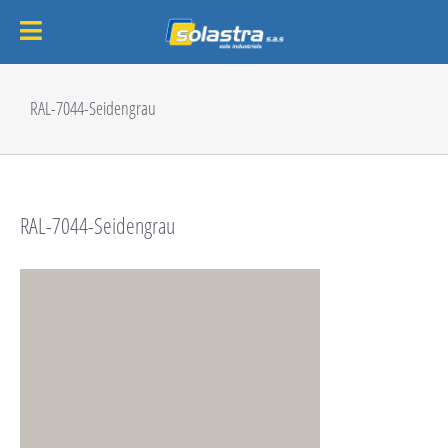
Passer
au
RAL-7044-Seidengrau
contenu
RAL-7044-Seidengrau