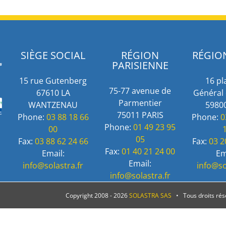
SIÈGE SOCIAL
RÉGION
RÉGIO
PARISIENNE
15 rue Gutenberg
16 pl
75-77 avenue de
67610 LA
Général 
Parmentier
WANTZENAU
59800
75011 PARIS
Phone:
03 88 18 66
Phone:
0
Phone:
01 49 23 95
00
05
Fax:
03 88 62 24 66
Fax:
03 2
Fax:
01 40 21 24 00
Email:
Em
Email:
info@solastra.fr
info@so
info@solastra.fr
Copyright 2008 -
2026
SOLASTRA SAS
• Tous droits ré