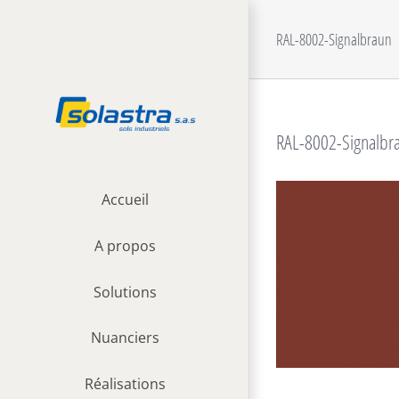
Passer
au
RAL-8002-Signalbraun
contenu
RAL-8002-Signalbr
Accueil
A propos
Solutions
Nuanciers
Réalisations