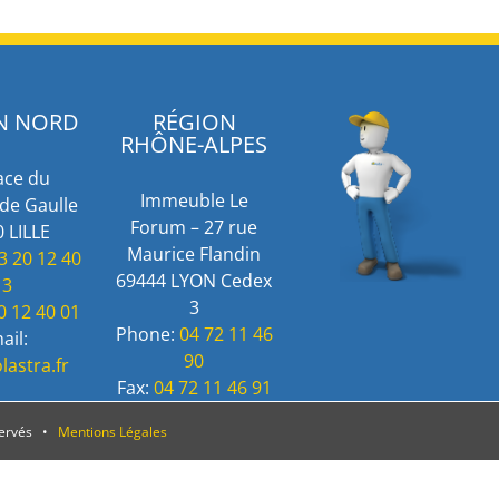
N NORD
RÉGION
RHÔNE-ALPES
ace du
Immeuble Le
de Gaulle
Forum – 27 rue
 LILLE
Maurice Flandin
3 20 12 40
69444 LYON Cedex
13
3
0 12 40 01
Phone:
04 72 11 46
ail:
90
lastra.fr
Fax:
04 72 11 46 91
servés •
Mentions Légales