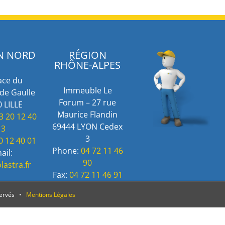
N NORD
RÉGION
RHÔNE-ALPES
ace du
Immeuble Le
de Gaulle
Forum – 27 rue
 LILLE
Maurice Flandin
3 20 12 40
69444 LYON Cedex
13
3
0 12 40 01
Phone:
04 72 11 46
ail:
90
lastra.fr
Fax:
04 72 11 46 91
servés •
Mentions Légales