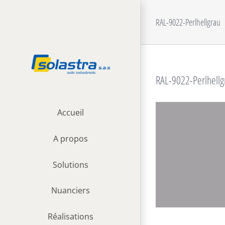
Passer
au
RAL-9022-Perlhellgrau
contenu
RAL-9022-Perlhellg
Accueil
A propos
Solutions
Nuanciers
Réalisations