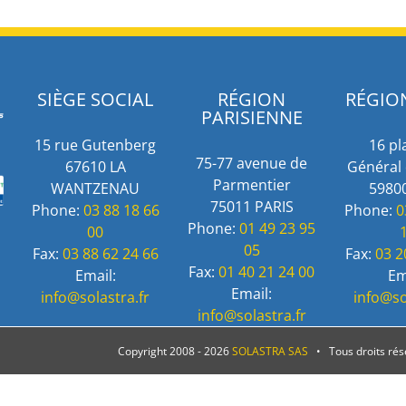
SIÈGE SOCIAL
RÉGION
RÉGIO
PARISIENNE
15 rue Gutenberg
16 pl
75-77 avenue de
67610 LA
Général 
Parmentier
WANTZENAU
59800
75011 PARIS
Phone:
03 88 18 66
Phone:
0
Phone:
01 49 23 95
00
05
Fax:
03 88 62 24 66
Fax:
03 2
Fax:
01 40 21 24 00
Email:
Em
Email:
info@solastra.fr
info@so
info@solastra.fr
Copyright 2008 -
2026
SOLASTRA SAS
• Tous droits ré