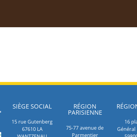
SIÈGE SOCIAL
RÉGION
RÉGIO
PARISIENNE
15 rue Gutenberg
16 pl
75-77 avenue de
67610 LA
Général 
Parmentier
WANTZENAU
59800