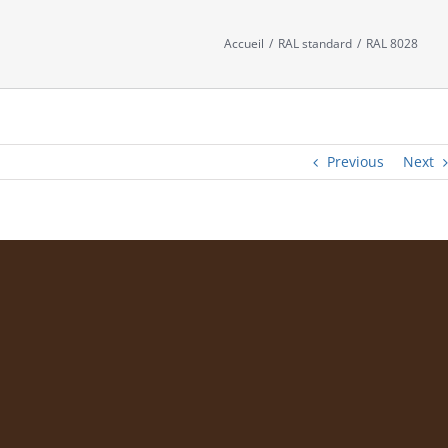
Accueil
/
RAL standard
/
RAL 8028
Previous
Next