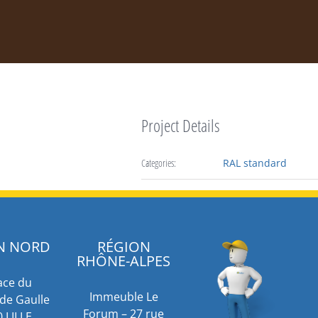
Project Details
Categories:
RAL standard
N NORD
RÉGION
RHÔNE-ALPES
ace du
Immeuble Le
de Gaulle
Forum – 27 rue
 LILLE