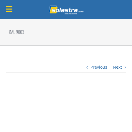
Passer
au
RAL 9003
contenu
Previous
Next
View
Larger
Image