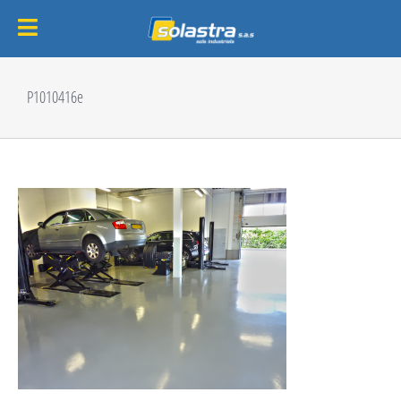
Passer
au
P1010416e
contenu