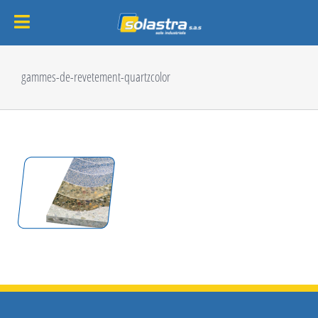
Passer
au
gammes-de-revetement-quartzcolor
contenu