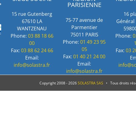
PARISIENNE
15 rue Gutenberg
16 pl
75-77 avenue de
67610 LA
Général 
Parmentier
WANTZENAU
59800
75011 PARIS
Phone:
03 88 18 66
Phone:
0
Phone:
01 49 23 95
00
05
Fax:
03 88 62 24 66
Fax:
03 2
Fax:
01 40 21 24 00
Email:
Em
Email:
info@solastra.fr
info@so
info@solastra.fr
Copyright 2008 -
2026
SOLASTRA SAS
• Tous droits ré