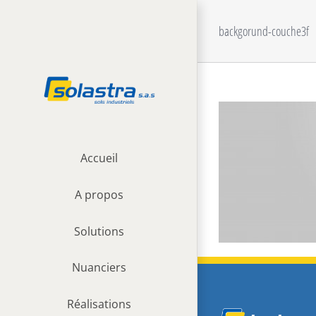
Passer
au
backgorund-couche3f
contenu
Accueil
A propos
Solutions
Nuanciers
Réalisations