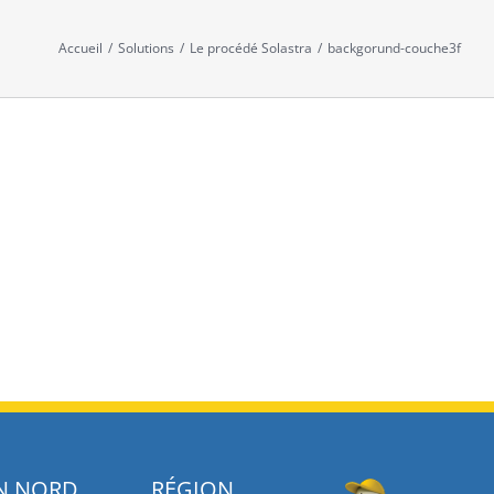
Accueil
/
Solutions
/
Le procédé Solastra
/
backgorund-couche3f
N NORD
RÉGION