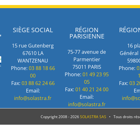
SIÈGE SOCIAL
RÉGION
RÉGIO
PARISIENNE
15 rue Gutenberg
16 pl
75-77 avenue de
67610 LA
Général 
Parmentier
WANTZENAU
59800
75011 PARIS
Phone:
03 88 18 66
Phone:
0
Phone:
01 49 23 95
00
05
Fax:
03 88 62 24 66
Fax:
03 2
Fax:
01 40 21 24 00
Email:
Em
Email:
info@solastra.fr
info@so
info@solastra.fr
Copyright 2008 -
2026
SOLASTRA SAS
• Tous droits ré