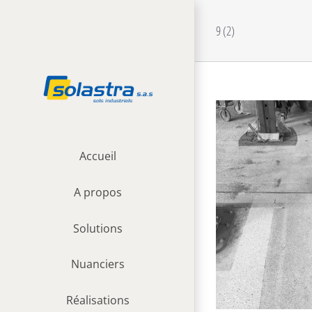
Passer
au
9 (2)
contenu
Accueil
A propos
Solutions
Nuanciers
Réalisations