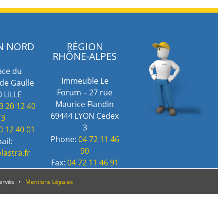
N NORD
RÉGION
RHÔNE-ALPES
ace du
Immeuble Le
de Gaulle
Forum – 27 rue
 LILLE
Maurice Flandin
3 20 12 40
69444 LYON Cedex
13
3
0 12 40 01
Phone:
04 72 11 46
ail:
90
lastra.fr
Fax:
04 72 11 46 91
servés •
Mentions Légales