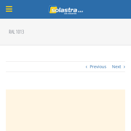
Passer
au
RAL 1013
contenu
Previous
Next
View
Larger
Image