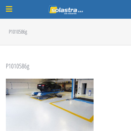
Passer
au
P1010586g
contenu
P1010586g